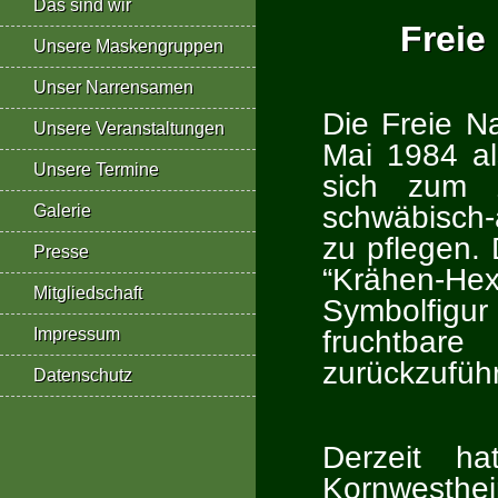
Das sind wir
Freie
Unsere Maskengruppen
Unser Narrensamen
Die Freie N
Unsere Veranstaltungen
Mai 1984 al
Unsere Termine
sich zum 
schwäbisch
Galerie
zu pflegen.
Presse
“Krähen-H
Mitgliedschaft
Symbolfigur
fruchtba
Impressum
zurückzufüh
Datenschutz
Derzeit h
Kornwesthe